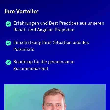
anderem dadurch, dass nur die interaktiven
Komponenten neu geladen werden, die
Ihre Vorteile:
durch die Nutzerinteraktion betroffen sind.
Erfahrungen und Best Practices aus unseren
Ebenfalls zu erwähnen ist, dass React durch
React- und Angular-Projekten
seine große Bekanntheit von dem Maintainer
und der Community kontinuierlich
Einschätzung Ihrer Situation und des
verbessert wird.
Potentials
Roadmap für die gemeinsame
Zusammenarbeit