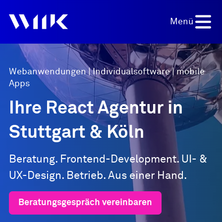
Menü
Webanwendungen | Individualsoftware | mobile
Apps
Ihre React Agentur in
Projekt anfragen
Stuttgart & Köln
Beratung. Frontend-Development. UI- &
UX-Design. Betrieb. Aus einer Hand.
Beratungsgespräch vereinbaren