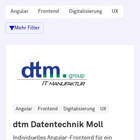
Angular
Frontend
Digitalisierung
UX
React
Cloud
NodeJS
TypeScript
Mehr Filter
Migration
Django
Python
Ionic
Mobile
Java
AngularJS
Angular
Frontend
Digitalisierung
UX
dtm Datentechnik Moll
Individuelles Angular-Frontend für ein