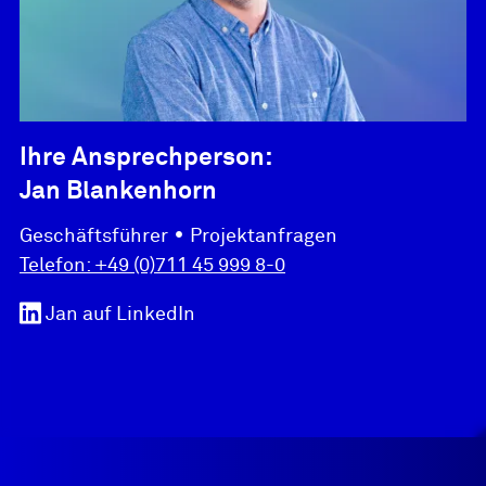
Ihre Ansprechperson:
Jan Blankenhorn
•
Geschäftsführer
Projektanfragen
Telefon:
+49 (0)711 45 999 8-0
Jan
auf LinkedIn