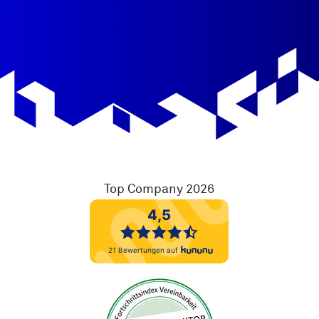
AGB
Köln & Bergisches Land
W11K Fakten
E-Mail: west(at)w11k.de
Top Company 2026