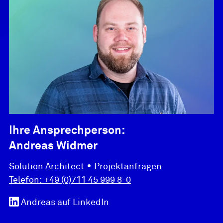
Ihre Ansprechperson:
Andreas Widmer
•
Solution Architect
Projektanfragen
Telefon:
+49 (0)711 45 999 8-0
Andreas
auf LinkedIn