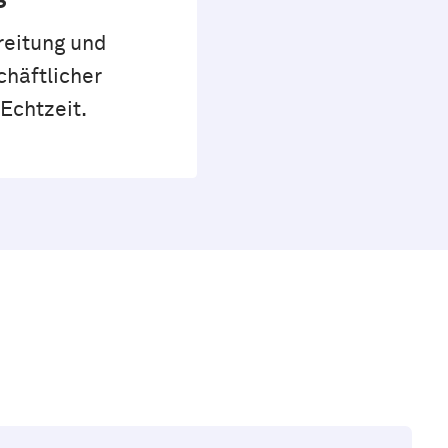
s
reitung und
häftlicher
Echtzeit.