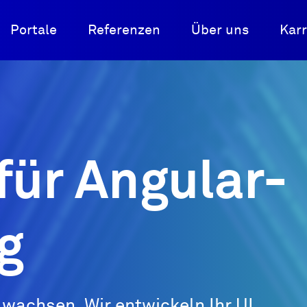
Portale
Referenzen
Über uns
Karr
 für Angular-
g
 wachsen. Wir entwickeln Ihr UI