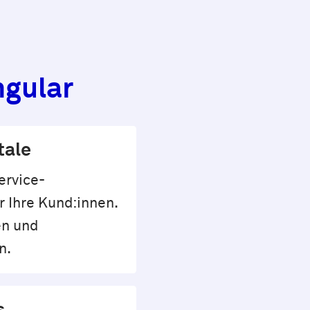
ngular
tale
ervice-
r Ihre Kund:innen.
en und
n.