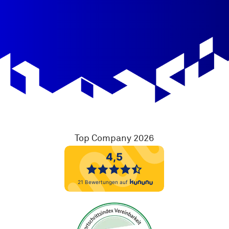
AGB
Köln & Bergisches Land
W11K Fakten
E-Mail: west(at)w11k.de
Top Company 2026