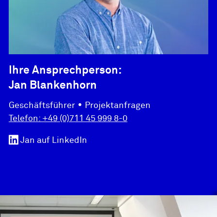
Ihre Ansprechperson:
Jan Blankenhorn
•
Geschäftsführer
Projektanfragen
Telefon:
+49 (0)711 45 999 8-0
Jan
auf LinkedIn